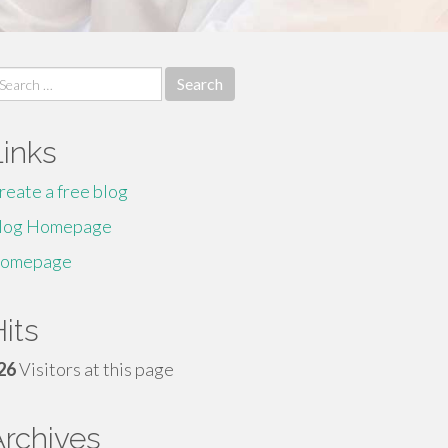
earch
r:
Links
reate a free blog
log Homepage
omepage
its
26
Visitors at this page
Archives