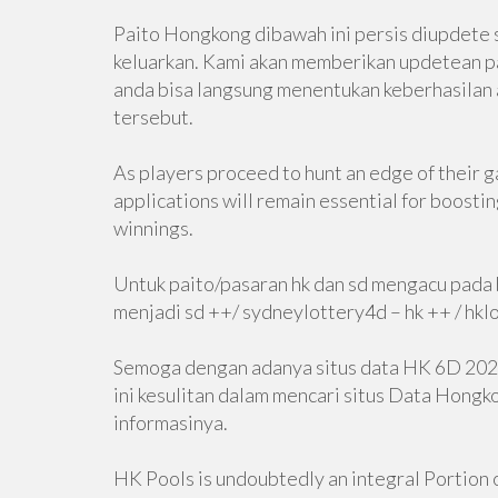
Paito Hongkong dibawah ini persis diupdete 
keluarkan. Kami akan memberikan updetean 
anda bisa langsung menentukan keberhasila
tersebut.
As players proceed to hunt an edge of their 
applications will remain essential for boostin
winnings.
Untuk paito/pasaran hk dan sd mengacu pada 
menjadi sd ++/ sydneylottery4d – hk ++ / hklo
Semoga dengan adanya situs data HK 6D 2023
ini kesulitan dalam mencari situs Data Hong
informasinya.
HK Pools is undoubtedly an integral Portion 