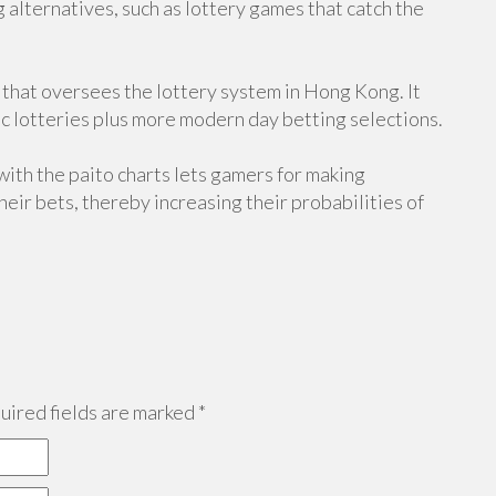
alternatives, such as lottery games that catch the
 that oversees the lottery system in Hong Kong. It
sic lotteries plus more modern day betting selections.
with the paito charts lets gamers for making
eir bets, thereby increasing their probabilities of
ired fields are marked
*