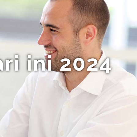
i ini 2024