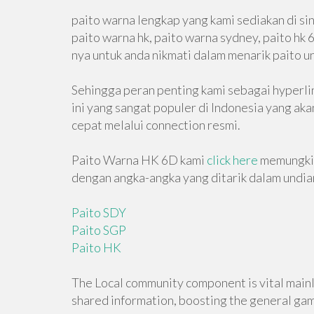
paito warna lengkap yang kami sediakan di si
paito warna hk, paito warna sydney, paito hk 
nya untuk anda nikmati dalam menarik paito un
Sehingga peran penting kami sebagai hyperlin
ini yang sangat populer di Indonesia yang ak
cepat melalui connection resmi.
Paito Warna HK 6D kami
click here
memungkin
dengan angka-angka yang ditarik dalam undia
Paito SDY
Paito SGP
Paito HK
The Local community component is vital mainl
shared information, boosting the general ga