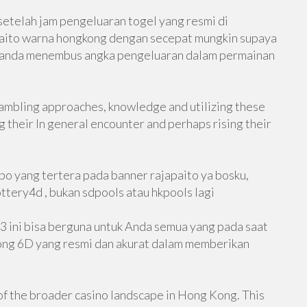
setelah jam pengeluaran togel yang resmi di
paito warna hongkong dengan secepat mungkin supaya
n anda menembus angka pengeluaran dalam permainan
gambling approaches, knowledge and utilizing these
g their In general encounter and perhaps rising their
bo yang tertera pada banner rajapaito ya bosku,
ttery4d , bukan sdpools atau hkpools lagi
 ini bisa berguna untuk Anda semua yang pada saat
kong 6D yang resmi dan akurat dalam memberikan
of the broader casino landscape in Hong Kong. This